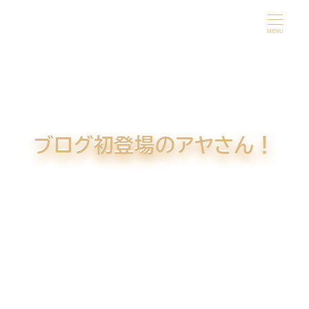
メ
イ
MENU
ン
コ
ン
テ
ン
ブログ初登場のアヤさん！
ツ
へ
移
動