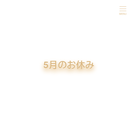
メ
イ
MENU
ン
コ
ン
テ
ン
5月のお休み
ツ
へ
移
動