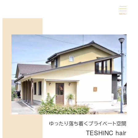
メ
イ
MENU
ン
コ
ン
テ
ン
ツ
へ
移
動
ゆったり落ち着くプライベート空間
TESHiNC hair