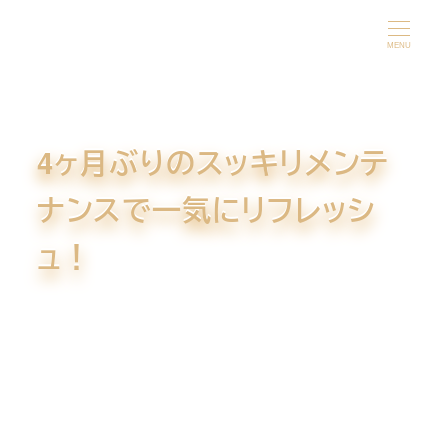
メ
イ
MENU
ン
コ
ン
4ヶ月ぶりのスッキリメンテ
テ
ン
ナンスで一気にリフレッシ
ツ
へ
ュ！
移
動