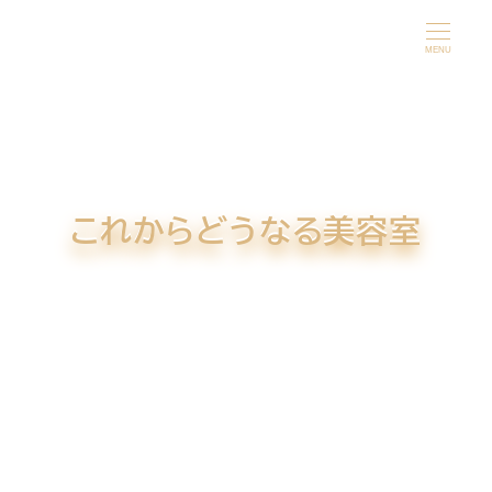
メ
イ
MENU
ン
コ
ン
テ
ン
これからどうなる美容室
ツ
へ
移
動