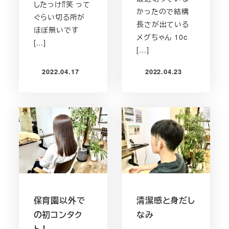
したっけ⁇笑 って
かったので結構
ぐらい切る所が
長さが出ている
ほぼ無いです
メグちゃん 10c
[…]
[…]
2022.04.17
2022.04.23
投稿日
投稿日
保育園以外で
清潔感と身だし
の初コンタク
なみ
ト！