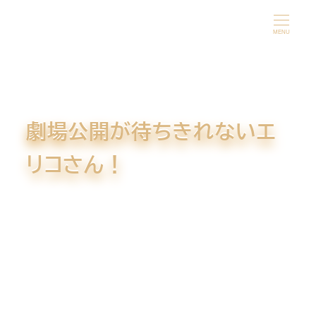
メ
イ
MENU
ン
コ
ン
テ
劇場公開が待ちきれないエ
ン
ツ
リコさん！
へ
移
動