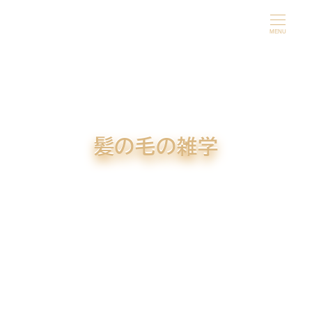
メ
イ
MENU
ン
コ
ン
テ
ン
髪の毛の雑学
ツ
へ
移
動