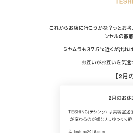
TES
これからお店に行こうかな？っとお考
ンセルの徹底
ミヤムラも３７.５°c近くが出
お互いがお互いを気遣
【2月
2月のお休
TESHiNC(テシンク) は美容
が変わるのが嫌な方。ゆっくり静
teshinc2018.com