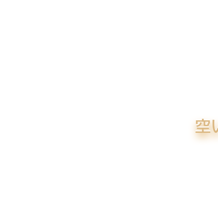
メ
イ
ン
コ
ン
テ
ン
ツ
へ
空
移
動