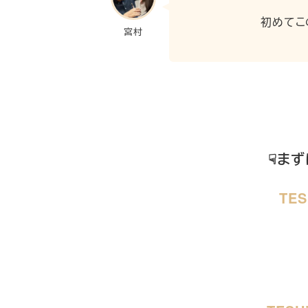
初めてこ
宮村
☟まず
TE