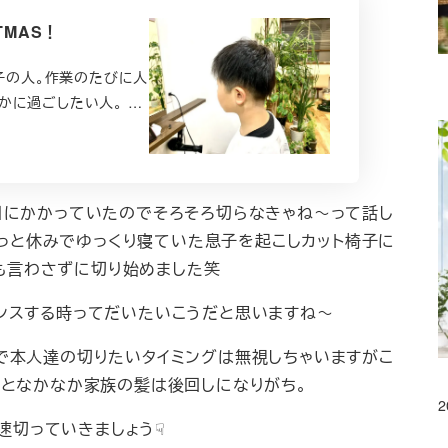
STMAS！
室迷子の人。作業のたびに人
かに過ごしたい人。 …
にかかっていたのでそろそろ切らなきゃね～って話し
っと休みでゆっくり寝ていた息子を起こしカット椅子に
も言わさずに切り始めました笑
ンスする時ってだいたいこうだと思いますね～
で本人達の切りたいタイミングは無視しちゃいますがこ
となかなか家族の髪は後回しになりがち。
2
速切っていきましょう☟