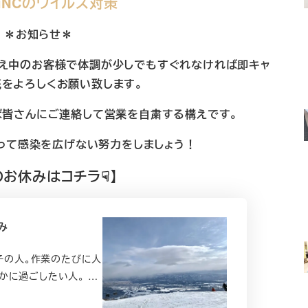
HiNCのウイルス対策
＊お知らせ＊
え中のお客様で体調が少しでもすぐれなければ即キャ
をよろしくお願い致します。
れば皆さんにご連絡して営業を自粛する構えです。
って感染を広げない努力をしましょう！
のお休みはコチラ☟】
み
室迷子の人。作業のたびに人
かに過ごしたい人。 …