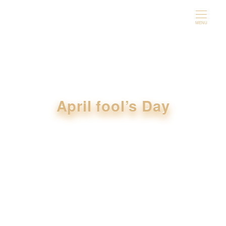
メ
イ
MENU
ン
コ
ン
テ
ン
April fool’s Day
ツ
へ
移
動