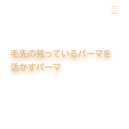
メ
イ
MENU
ン
コ
ン
テ
毛先の残っているパーマを
ン
ツ
活かすパーマ
へ
移
動