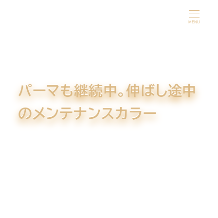
メ
イ
MENU
ン
コ
ン
テ
パーマも継続中。伸ばし途中
ン
ツ
のメンテナンスカラー
へ
移
動