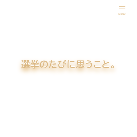
メ
イ
MENU
ン
コ
ン
テ
ン
選挙のたびに思うこと。
ツ
へ
移
動