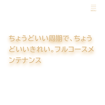
メ
イ
MENU
ン
コ
ン
ちょうどいい周期で、ちょう
テ
ン
どいいきれい。フルコースメ
ツ
へ
ンテナンス
移
動