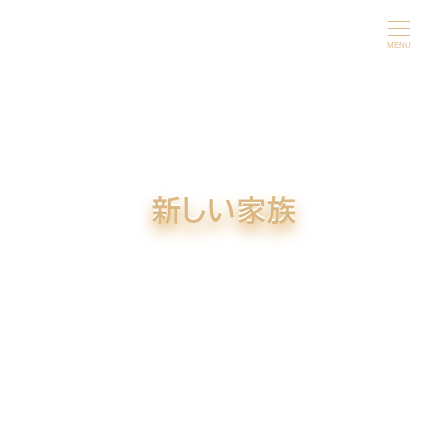
メ
イ
MENU
ン
コ
ン
テ
ン
新しい家族
ツ
へ
移
動