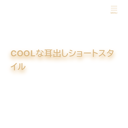
メ
イ
MENU
ン
コ
ン
テ
COOLな耳出しショートスタ
ン
ツ
イル
へ
移
動