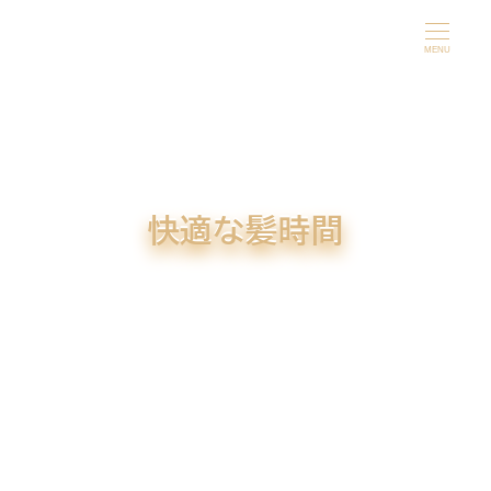
メ
イ
MENU
ン
コ
ン
テ
ン
快適な髪時間
ツ
へ
移
動