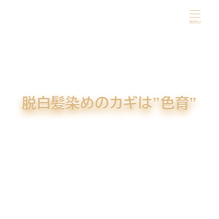
メ
イ
MENU
ン
コ
ン
テ
ン
脱白髪染めのカギは”色育”
ツ
へ
移
動