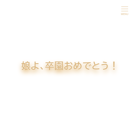
メ
イ
MENU
ン
コ
ン
テ
ン
娘よ、卒園おめでとう！
ツ
へ
移
動