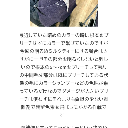
最近していた暗めのカラーの時は根本をブ
リーチせずにカラーで繋げていたのですが
今回の明るめミルクティーにする場合はさ
すがに一旦その部分を明るくしないと難し
いので根本の5～7cmをブリーチして残り
の中間毛先部分は既にブリーチしてある状
態の毛にカラーシャンプーなどの色味が乗
っているだけなのでダメージが大きいブリ
ーチは使わずにそれよりも負担の少ない剥
離剤で残留色素を飛ばしにかかる作戦で
す！
剥離剤と言ってもライトナーという物で色