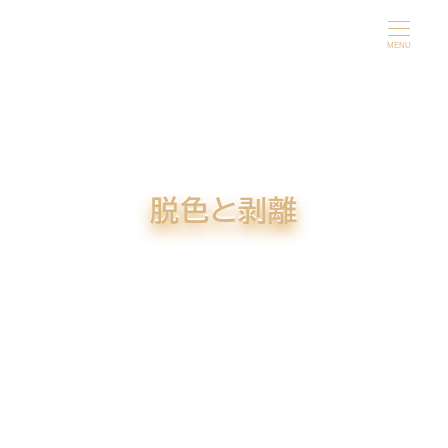
メ
イ
MENU
ン
コ
ン
テ
ン
脱色と剥離
ツ
へ
移
動