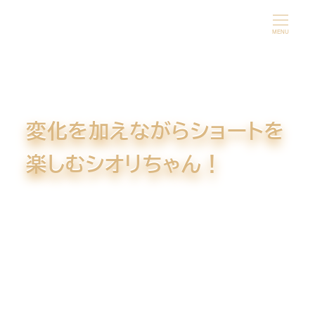
メ
イ
MENU
ン
コ
ン
テ
変化を加えながらショートを
ン
ツ
楽しむシオリちゃん！
へ
移
動