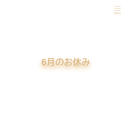
メ
イ
MENU
ン
コ
ン
テ
ン
6月のお休み
ツ
へ
移
動