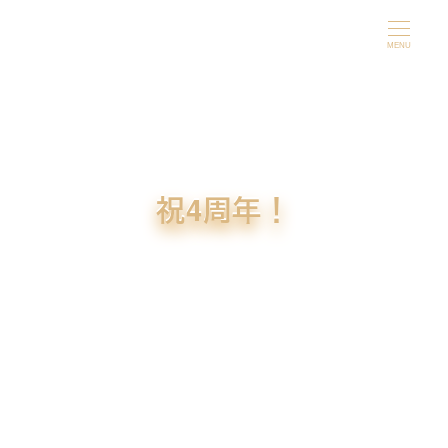
メ
イ
MENU
ン
コ
ン
テ
ン
祝4周年！
ツ
へ
移
動