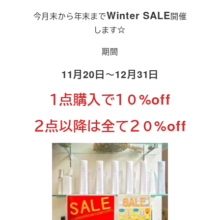
Winter SALE
今月末から年末まで
開催
します☆
期間
11月20日～12月31日
１点購入で１０%off
２点以降は全て２０%off