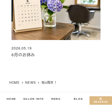
2026.05.19
投稿日
6月のお休み
HOME
NEWS
祝4周年！
HOME
SALON INFO
MENU
BLOG
RESERVE
©️TESHiNC hair